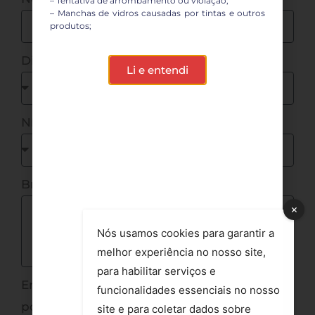
– Tentativa de arrombamento ou violação;
– Manchas de vidros causadas por tintas e outros
produtos;
Disponibilidade de horário:
Li e entendi
Nível de necessidade:
Breve relato:
Nós usamos cookies para garantir a
melhor experiência no nosso site,
para habilitar serviços e
Envie fotos ou vídeos (limite de até 10MB
funcionalidades essenciais no nosso
por arquivo):
site e para coletar dados sobre