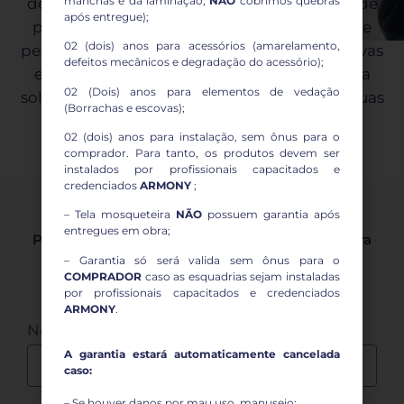
manchas e da laminação,
NÃO
cobrimos quebras
de chamados ágil e eficiente, nossa equipe de
após entregue);
profissionais está pronta para atender desde
02 (dois) anos para acessórios (amarelamento,
pequenos ajustes até manutenções preventivas
defeitos mecânicos e degradação do acessório);
e corretivas. Entre em contato conosco para
02 (Dois) anos para elementos de vedação
solucionar qualquer necessidade e manter suas
(Borrachas e escovas);
esquadrias em perfeito estado.
02 (dois) anos para instalação, sem ônus para o
comprador. Para tanto, os produtos devem ser
instalados por profissionais capacitados e
credenciados
ARMONY
;
– Tela mosqueteira
NÃO
possuem garantia após
entregues em obra;
Preencha os campos abaixo para fazer a abertura
de chamado
– Garantia só será valida sem ônus para o
COMPRADOR
caso as esquadrias sejam instaladas
por profissionais capacitados e credenciados
ARMONY
.
Nome completo:
A garantia estará automaticamente cancelada
caso:
– Se houver danos por mau uso, manuseio;