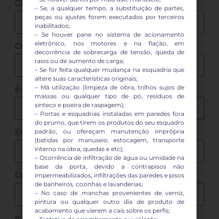
CPF/CNPJ do comprador:
– Se, a qualquer tempo, a substituição de partes,
peças ou ajustes forem executados por terceiros
inabilitados;
– Se houver pane no sistema de acionamento
eletrônico, nos motores e na fiação, em
Contato:
decorrência de sobrecarga de tensão, queda de
raios ou de aumento de carga;
– Se for feita qualquer mudança na esquadria que
altere suas características originais;
– Má utilização (limpeza de obra, trilhos sujos de
E-mail
massas ou qualquer tipo de pó, resíduos de
sinteco e poeira de raspagem);
– Portas e esquadrias instaladas em paredes fora
do prumo, que tirem os produtos do seu esquadro
Endereço completo:
padrão, ou ofereçam manutenção imprópria
(batidas por manuseio, estocagem, transporte
interno na obra, quedas e etc);
– Ocorrência de infiltração de água ou umidade na
base da porta, devido a contrapisos não
Data da compra:
impermeabilizados, infiltrações das paredes e pisos
de banheiros, cozinhas e lavanderias;
– No caso de manchas provenientes de verniz,
pintura ou qualquer outro dia de produto de
acabamento que vierem a cais sobre os perfis;
Nome do vendedor: