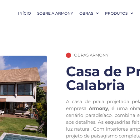
INÍCIO
SOBRE A ARMONY
OBRAS
PRODUTOS
OBRAS ARMONY
Casa de Pr
Calabria
A casa de praia projetada pe
empresa
Armony
, é uma obra
cenário paradisíaco, combina s
aos detalhes. As esquadrias fe
luz natural. Com interiores amp
projeto de paisagismo completa