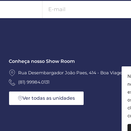
Conheça nosso Show Room
Rua Desembargador João Paes, 414 - Boa Viagem - 
N
(81) 99984.0131
n
e
Ver todas as unidades
o
c
c