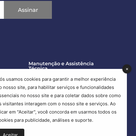
Assinar
Manutenção e Assistência
Técnica
Recife
ós usamos cookies para garantir a melhor experiência
(81) 9 9289.2801
o nosso site, para habilitar serviços e funcionalidades
ssenciais no nosso site e para coletar dados sobre como
Precisa de ajuda com suas esquadrias?
s visitantes interagem com o nosso site e serviços. Ao
Esse é o nosso canal exclusivo para esse
licar em "Aceitar", você concorda em usarmos todos os
tipo de atendimento.
ookies para publicidade, análises e suporte.
Aceitar