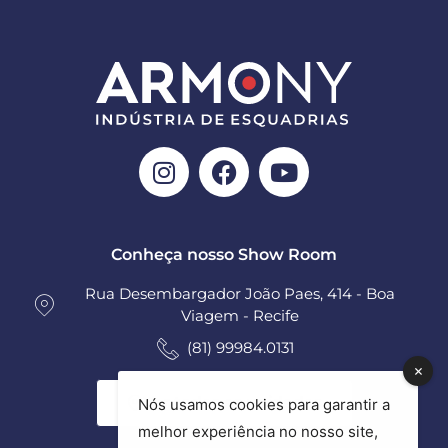
Conheça nosso Show Room
Rua Desembargador João Paes, 414 - Boa
Viagem - Recife
(81) 99984.0131
Ver todas as unidades
Nós usamos cookies para garantir a
melhor experiência no nosso site,