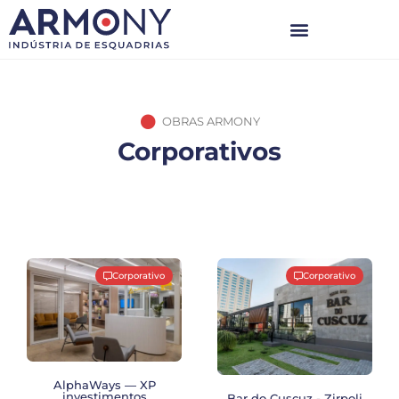
OBRAS ARMONY
Corporativos
Corporativo
Corporativo
AlphaWays — XP
investimentos
Bar do Cuscuz - Zirpoli