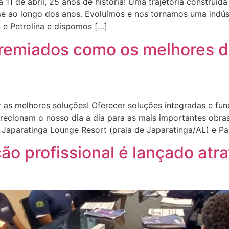
11 de abril, 25 anos de história! Uma trajetória construí
-se ao longo dos anos. Evoluímos e nos tornamos uma indú
e Petrolina e dispomos […]
premiados como os melhores d
 as melhores soluções! Oferecer soluções integradas e func
recionam o nosso dia a dia para as mais importantes obras,
s, Japaratinga Lounge Resort (praia de Japaratinga/AL) e P
o profissional é lançado atr