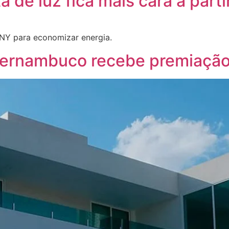
 de luz fica mais cara a parti
NY para economizar energia.
Pernambuco recebe premiação 