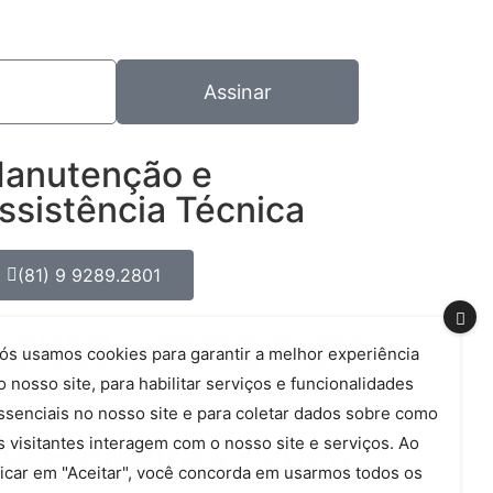
Assinar
anutenção e
ssistência Técnica
(81) 9 9289.2801
cisa de ajuda com suas esquadrias? Esse é
ós usamos cookies para garantir a melhor experiência
osso canal exclusivo para esse tipo de
o nosso site, para habilitar serviços e funcionalidades
endimento.
ssenciais no nosso site e para coletar dados sobre como
s visitantes interagem com o nosso site e serviços. Ao
 de Esquadrias - 2026
licar em "Aceitar", você concorda em usarmos todos os