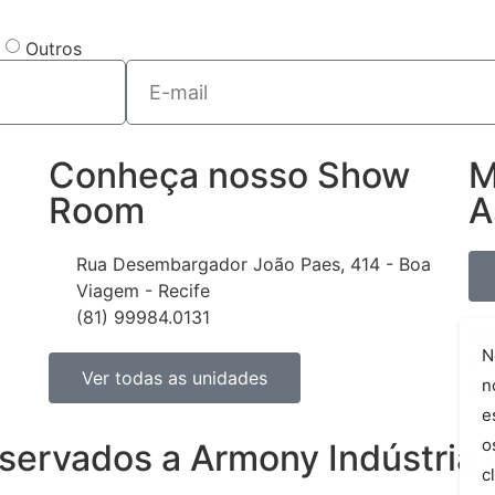
Outros
Conheça nosso Show
M
Room
A
Rua Desembargador João Paes, 414 - Boa
Viagem - Recife
(81) 99984.0131
Pre
N
o n
Ver todas as unidades
n
at
e
o
eservados a Armony Indústria
c