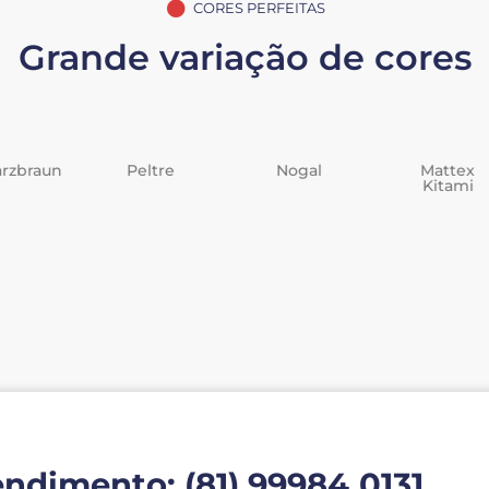
CORES PERFEITAS
Grande variação de cores
n
Peltre
Nogal
Mattex
Kitami
endimento: (81) 99984.0131