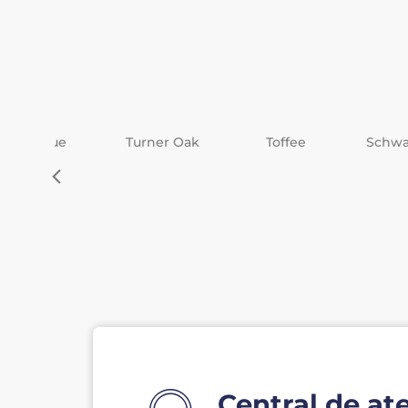
gue
Turner Oak
Toffee
Schwarzbrau
Central de at