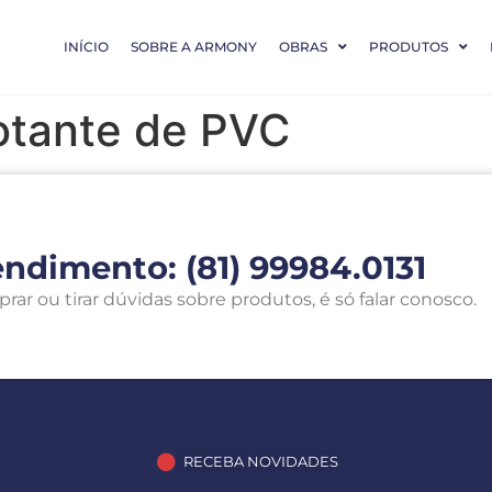
INÍCIO
SOBRE A ARMONY
OBRAS
PRODUTOS
votante de PVC
endimento: (81) 99984.0131
r ou tirar dúvidas sobre produtos, é só falar conosco.
RECEBA NOVIDADES