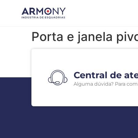
Porta e janela pi
Central de at
Alguma dúvida? Para compra