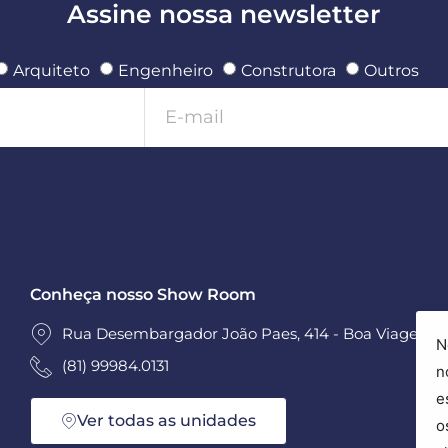
Assine nossa newsletter
Arquiteto
Engenheiro
Construtora
Outros
Conheça nosso Show Room
Rua Desembargador João Paes, 414 - Boa Viagem - 
N
(81) 99984.0131
n
e
Ver todas as unidades
o