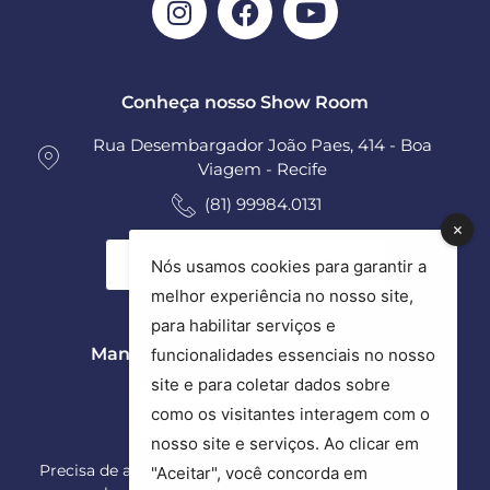
Conheça nosso Show Room
Rua Desembargador João Paes, 414 - Boa
Viagem - Recife
(81) 99984.0131
Ver todas as unidades
Nós usamos cookies para garantir a
melhor experiência no nosso site,
para habilitar serviços e
Manutenção e Assistência Técnica
funcionalidades essenciais no nosso
site e para coletar dados sobre
(81) 9 9289.2801
como os visitantes interagem com o
nosso site e serviços. Ao clicar em
Precisa de ajuda com suas esquadrias? Esse é o nosso
"Aceitar", você concorda em