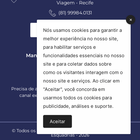
Viagem - Recife
(81) 99984.0131
Ver todas as unidades
Nós usamos cookies para garantir a
melhor experiência no nosso site,
para habilitar serviços e
Manutenção e Assistência Técnica
funcionalidades essenciais no nosso
site e para coletar dados sobre
(81) 9 9289.2801
como os visitantes interagem com o
nosso site e serviços. Ao clicar em
Precisa de ajuda com suas esquadrias? Esse é o nosso
"Aceitar", você concorda em
canal exclusivo para esse tipo de atendimento.
usarmos todos os cookies para
publicidade, análises e suporte.
Aceitar
© Todos os direitos reservados a Armony Indústria de
Esquadrias - 2026