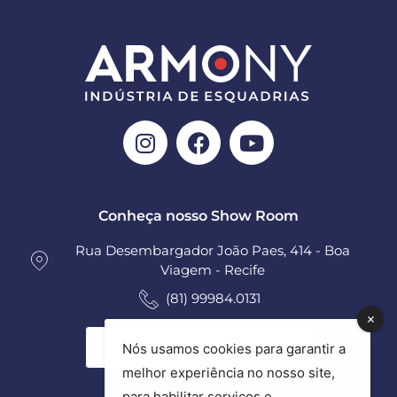
Conheça nosso Show Room
Rua Desembargador João Paes, 414 - Boa
Viagem - Recife
(81) 99984.0131
Ver todas as unidades
Nós usamos cookies para garantir a
melhor experiência no nosso site,
para habilitar serviços e